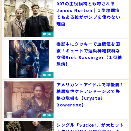
007の主役候補とも噂される
James Norton｜１型糖尿病
でもある彼がポンプを使わない
理由
IDDM
撮影中にクッキーで血糖値を回
復！キュートで運動神経抜群な
女優Brec Bassinger【１型糖
尿病】
IDDM
アメリカン・アイドルで準優勝！
糖尿病性ケトアシドーシスで失
格の危機も【Crystal
Bowersox】
IDDM
シングル「Sucker」が大ヒット