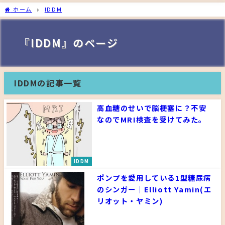
ホーム
IDDM
『IDDM』のページ
IDDMの記事一覧
高血糖のせいで脳梗塞に？不安
なのでMRI検査を受けてみた。
IDDM
ポンプを愛用している1型糖尿病
のシンガー｜Elliott Yamin(エ
リオット・ヤミン)