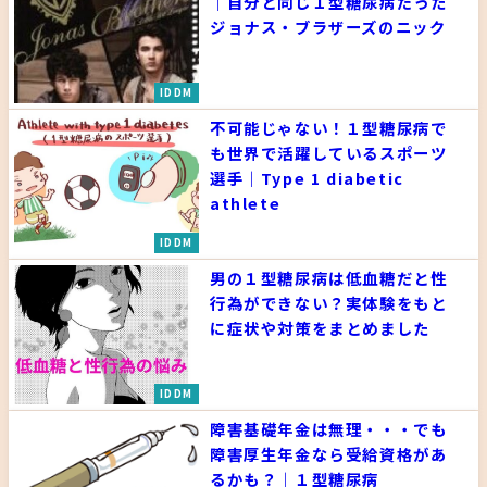
｜自分と同じ１型糖尿病だった
ジョナス・ブラザーズのニック
IDDM
不可能じゃない！１型糖尿病で
も世界で活躍しているスポーツ
選手｜Type 1 diabetic
athlete
IDDM
男の１型糖尿病は低血糖だと性
行為ができない？実体験をもと
に症状や対策をまとめました
IDDM
障害基礎年金は無理・・・でも
障害厚生年金なら受給資格があ
るかも？｜１型糖尿病