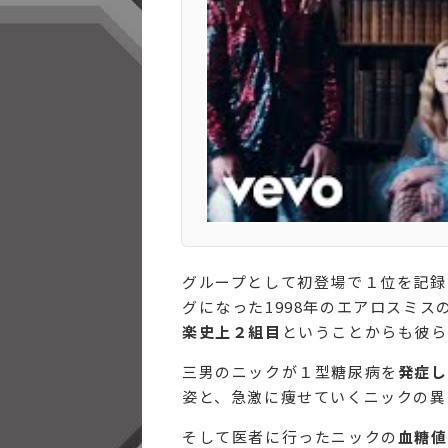
グループとして初登場で１位を記録
グになった1998年のエアロスミスの「I D
楽史上２組目
ということからも彼ら
三男のニックが１型糖尿病を
発症し
姿と、急激に痩せていくニックの異
そして医者に行ったニックの
血糖値