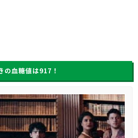
の血糖値は917！