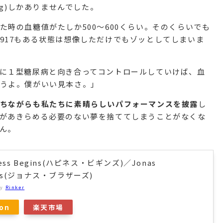
kg)しかありませんでした。
時の血糖値がたしか500～600くらい。そのくらいでも
917もある状態は想像しただけでもゾッとしてしまいま
に１型糖尿病と向き合ってコントロールしていけば、血
うよ。僕がいい見本さ。」
ちながらも私たちに素晴らしいパフォーマンスを披露
し
があきらめる必要のない夢を捨ててしまうことがなくな
ん。
ness Begins(ハピネス・ビギンズ)／Jonas
ers(ジョナス・ブラザーズ)
by
Rinker
on
楽天市場