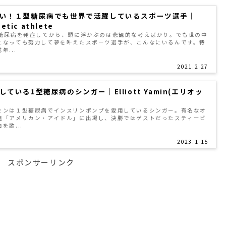
い！１型糖尿病でも世界で活躍しているスポーツ選手｜
betic athlete
型糖尿病を発症してから、頭に浮かぶのは悲観的な考えばかり。でも世の中
になっても努力して夢を叶えたスポーツ選手が、こんなにいるんです。特
年...
2021.2.27
ている1型糖尿病のシンガー｜Elliott Yamin(エリオッ
ミンは１型糖尿病でインスリンポンプを愛用しているシンガー。有名なオ
組「アメリカン・アイドル」に出場し、決勝ではゲストだったスティービ
を歌...
2023.1.15
スポンサーリンク