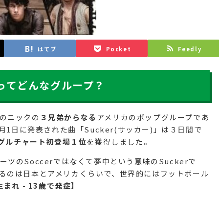
はてブ
Pocket
Feedly
ってどんなグループ？
のニックの
３兄弟からなる
アメリカのポップグループであ
3月1日に発表された曲「Sucker(サッカー)」は３日間で
グルチャート初登場１位
を獲得しました。
ツのSoccerではなくて夢中という意味のSuckerで
るのは日本とアメリカくらいで、世界的にはフットボール
生まれ - 13歳で発症】