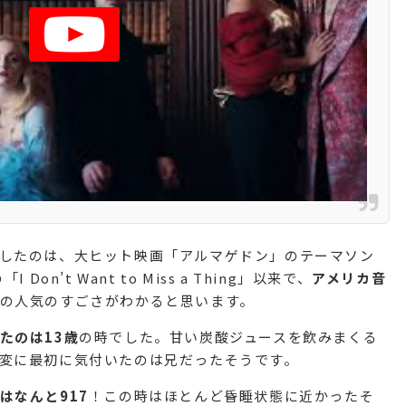
したのは、大ヒット映画「アルマゲドン」のテーマソン
on’t Want to Miss a Thing」以来で、
アメリカ音
の人気のすごさがわかると思います。
たのは13歳
の時でした。甘い炭酸ジュースを飲みまくる
変に最初に気付いたのは兄だったそうです。
はなんと917
！この時はほとんど昏睡状態に近かったそ