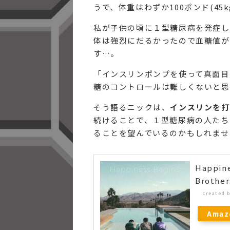
うで、体重はわずか100ポンド(45
私が子供の頃に１型糖尿病を発症した
体は強烈にだるかったので血糖値が
す…。
「インスリンポンプを使って真面目
糖のコントロールは難しくないと思
そう語るニックは、
インスリンを打
続けることで、１型糖尿病の人たち
ることを望んでいるのかもしれませ
Happi
Broth
created 
Amaz