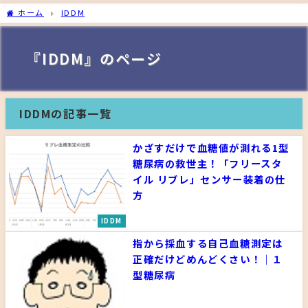
ホーム
IDDM
『IDDM』のページ
IDDMの記事一覧
かざすだけで血糖値が測れる1型
糖尿病の救世主！「フリースタ
イル リブレ」センサー装着の仕
方
IDDM
指から採血する自己血糖測定は
正確だけどめんどくさい！｜１
型糖尿病