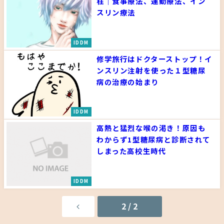
柱｜食事療法、運動療法、イン
スリン療法
IDDM
修学旅行はドクターストップ！イ
ンスリン注射を使った１型糖尿
病の治療の始まり
IDDM
高熱と猛烈な喉の渇き！原因も
わからず1型糖尿病と診断されて
しまった高校生時代
IDDM
2 / 2