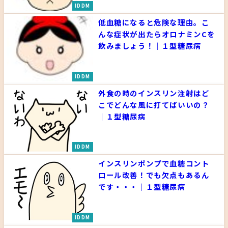
IDDM
低血糖になると危険な理由。こ
んな症状が出たらオロナミンCを
飲みましょう！｜１型糖尿病
IDDM
外食の時のインスリン注射はど
こでどんな風に打てばいいの？
｜１型糖尿病
IDDM
インスリンポンプで血糖コント
ロール改善！でも欠点もあるん
です・・・｜１型糖尿病
IDDM