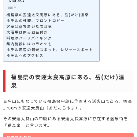
福島県の安達太良高原にある、岳(だけ)温泉
ホテルの外観、フロントロビー
客室は落ち着いた雰囲気
大浴場は露天風呂付き
料理はハーフバイキング
館内施設にはカラオケも
ホテル周辺の観光スポット、レジャースポット
ホテルへのアクセス
福島県の安達太良高原にある、岳(だけ)温
泉
百名山にもなっている福島県中部に位置する活火山である、標高
1700mの安達太良山（あだたらやま）。
その安達太良山の中腹にある安達太良高原に存在する温泉街を
「岳温泉」と言います。