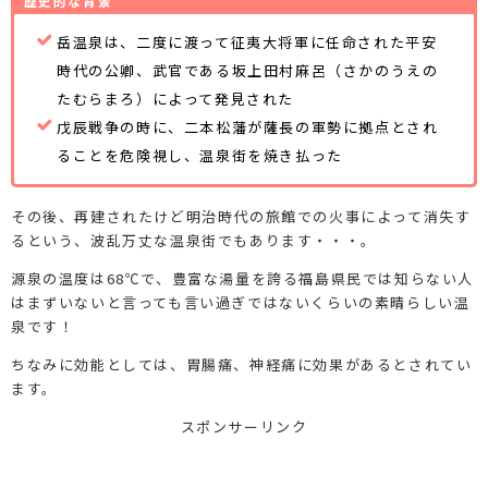
歴史的な背景
岳温泉は、二度に渡って征夷大将軍に任命された平安
時代の公卿、武官である坂上田村麻呂（さかのうえの
たむらまろ）によって発見された
戊辰戦争の時に、二本松藩が薩長の軍勢に拠点とされ
ることを危険視し、温泉街を焼き払った
その後、再建されたけど明治時代の旅館での火事によって消失す
るという、波乱万丈な温泉街でもあります・・・。
源泉の温度は68℃で、豊富な湯量を誇る福島県民では知らない人
はまずいないと言っても言い過ぎではないくらいの素晴らしい温
泉です！
ちなみに効能としては、胃腸痛、神経痛に効果があるとされてい
ます。
スポンサーリンク