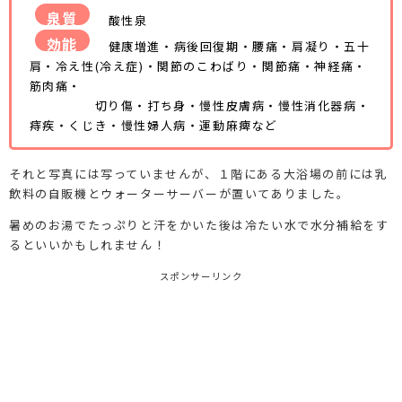
泉質
酸性泉
効能
健康増進・病後回復期・腰痛・肩凝り・五十
肩・冷え性(冷え症)・関節のこわばり・関節痛・神経痛・
筋肉痛・
切り傷・打ち身・慢性皮膚病・慢性消化器病・
痔疾・くじき・慢性婦人病・運動麻痺など
それと写真には写っていませんが、１階にある大浴場の前には乳
飲料の自販機とウォーターサーバーが置いてありました。
暑めのお湯でたっぷりと汗をかいた後は冷たい水で水分補給をす
るといいかもしれません！
スポンサーリンク