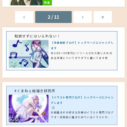
邦楽
2 / 11
和訳せずにはいられない！
【洋楽和訳ブログ】トップページにジャンプし
ます
主に80～90年代にリリースされた思い入れの
ある洋楽についてダラダラと書いてます😎
#くまねぇ絵描き研究所
【イラスト専門ブログ】トップページにジャン
プします
🕒️
お絵描きが大好きな主婦のイラスト専門ブログ
です！日常的に描きためているイラストや、独
自に学んだことなどの情報を備忘録的に載せて
いきたいと思っています🤗イラスト作成のご依