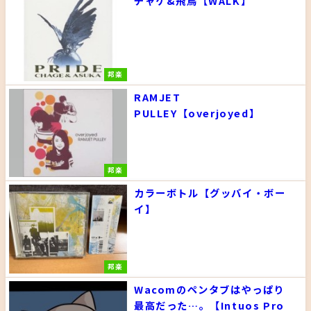
チャゲ&飛鳥【WALK】
邦楽
RAMJET
PULLEY【overjoyed】
邦楽
カラーボトル【グッバイ・ボー
イ】
邦楽
Wacomのペンタブはやっぱり
最高だった…。【Intuos Pro