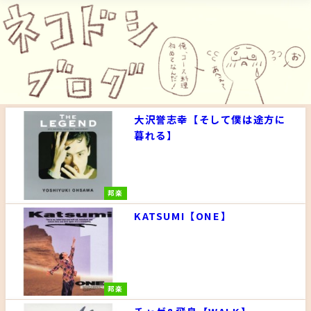
大沢誉志幸【そして僕は途方に
暮れる】
邦楽
KATSUMI【ONE】
邦楽