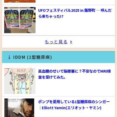
UFOフェスティバル2025 in 飯野町 ― 呼んだ
ら来ちゃった!?
もっと見る
↓ IDDM (1型糖尿病)
高血糖のせいで脳梗塞に？不安なのでMRI検
査を受けてみた。
ポンプを愛用している1型糖尿病のシンガー
｜Elliott Yamin(エリオット・ヤミン)