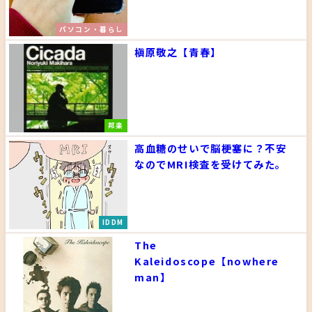
パソコン・暮らし
槇原敬之【青春】
邦楽
高血糖のせいで脳梗塞に？不安
なのでMRI検査を受けてみた。
IDDM
The
Kaleidoscope【nowhere
man】