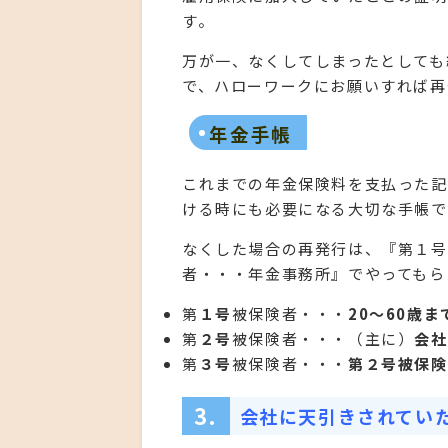
す。
万が一、なくしてしまったとしても
で、ハローワークにお願いすれば再
年金手帳
これまでの年金保険料を支払った記
ける時にも必要になる大切な手帳で
なくした場合の再発行は、『第１号
者・・・年金事務所』でやってもら
第
１号
被保険者・・・
20～60歳
第
２号
被保険者・・・（主に）
会社
第
３号
被保険者・・・
第２号被保険
3.
会社に天引きされてい