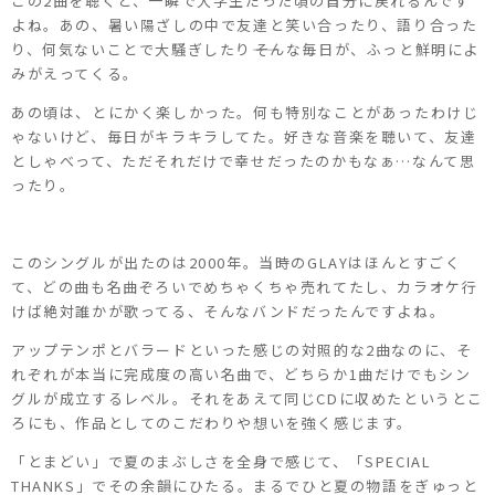
この2曲を聴くと、一瞬で大学生だった頃の自分に戻れるんです
よね。あの、暑い陽ざしの中で友達と笑い合ったり、語り合った
り、何気ないことで大騒ぎしたり――そんな毎日が、ふっと鮮明によ
みがえってくる。
あの頃は、とにかく楽しかった。何も特別なことがあったわけじ
ゃないけど、毎日がキラキラしてた。好きな音楽を聴いて、友達
としゃべって、ただそれだけで幸せだったのかもなぁ…なんて思
ったり。
このシングルが出たのは2000年。当時のGLAYはほんとすごく
て、どの曲も名曲ぞろいでめちゃくちゃ売れてたし、カラオケ行
けば絶対誰かが歌ってる、そんなバンドだったんですよね。
アップテンポとバラードといった感じの対照的な2曲なのに、そ
れぞれが本当に完成度の高い名曲で、どちらか1曲だけでもシン
グルが成立するレベル。それをあえて同じCDに収めたというとこ
ろにも、作品としてのこだわりや想いを強く感じます。
「とまどい」で夏のまぶしさを全身で感じて、「SPECIAL
THANKS」でその余韻にひたる。まるでひと夏の物語をぎゅっと