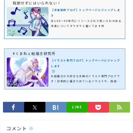
和訳せずにはいられない！
【洋楽和訳ブログ】トップページにジャンプしま
す
主に80～90年代にリリースされた思い入れのある
洋楽についてダラダラと書いてます😎
#くまねぇ絵描き研究所
【イラスト専門ブログ】トップページにジャンプ
します
🕒️
お絵描きが大好きな主婦のイラスト専門ブログで
す！日常的に描きためているイラストや、独自に
学んだことなどの情報を備忘録的に載せていきた
いと思っています🤗イラスト作成のご依頼はお手
数ですがTwitterのＤＭからお願いいたします！
LINE
コメント
※