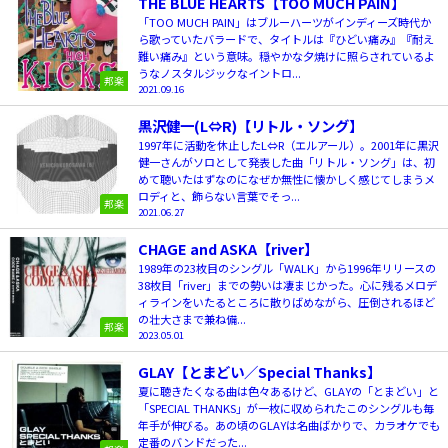
THE BLUE HEARTS【TOO MUCH PAIN】
「TOO MUCH PAIN」はブルーハーツがインディーズ時代か
ら歌っていたバラードで、タイトルは『ひどい痛み』『耐え
難い痛み』という意味。穏やかな夕焼けに照らされているよ
うなノスタルジックなイントロ...
邦楽
2021.09.16
黒沢健一(L⇔R)【リトル・ソング】
1997年に活動を休止したL⇔R（エルアール）。2001年に黒沢
健一さんがソロとして発表した曲「リトル・ソング」は、初
めて聴いたはずなのになぜか無性に懐かしく感じてしまうメ
ロディと、飾らない言葉でそっ...
邦楽
2021.06.27
CHAGE and ASKA【river】
1989年の23枚目のシングル「WALK」から1996年リリースの
38枚目「river」までの勢いは凄まじかった。心に残るメロデ
ィラインをいたるところに散りばめながら、圧倒されるほど
の壮大さまで兼ね備...
邦楽
2023.05.01
GLAY【とまどい／Special Thanks】
夏に聴きたくなる曲は色々あるけど、GLAYの「とまどい」と
「SPECIAL THANKS」が一枚に収められたこのシングルも毎
年手が伸びる。あの頃のGLAYは名曲ばかりで、カラオケでも
定番のバンドだった...