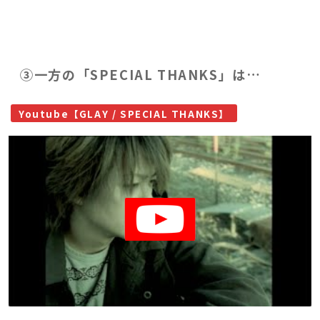
③一方の「SPECIAL THANKS」は…
Youtube【GLAY / SPECIAL THANKS】