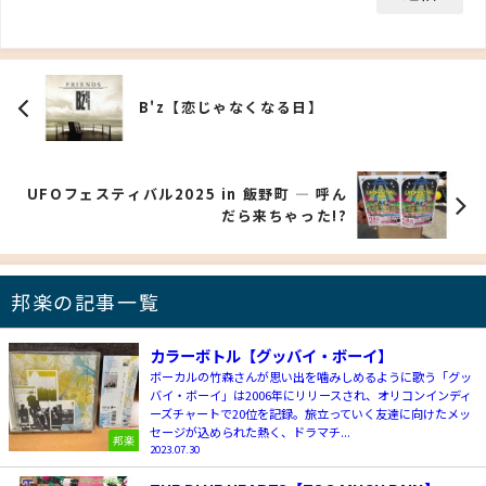
B'z【恋じゃなくなる日】
UFOフェスティバル2025 in 飯野町 ― 呼ん
だら来ちゃった!?
邦楽の記事一覧
カラーボトル【グッバイ・ボーイ】
ボーカルの竹森さんが思い出を噛みしめるように歌う「グッ
バイ・ボーイ」は2006年にリリースされ、オリコンインディ
ーズチャートで20位を記録。旅立っていく友達に向けたメッ
セージが込められた熱く、ドラマチ...
邦楽
2023.07.30