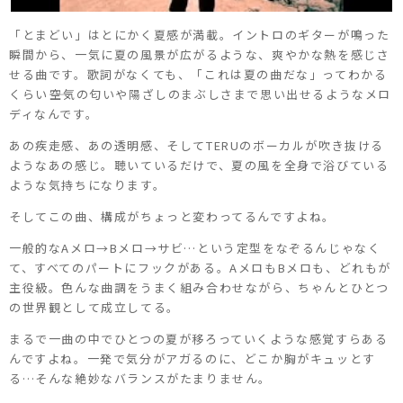
「とまどい」はとにかく夏感が満載。イントロのギターが鳴った
瞬間から、一気に夏の風景が広がるような、爽やかな熱を感じさ
せる曲です。歌詞がなくても、「これは夏の曲だな」ってわかる
くらい――空気の匂いや陽ざしのまぶしさまで思い出せるようなメロ
ディなんです。
あの疾走感、あの透明感、そしてTERUのボーカルが吹き抜ける
ようなあの感じ。聴いているだけで、夏の風を全身で浴びている
ような気持ちになります。
そしてこの曲、構成がちょっと変わってるんですよね。
一般的なAメロ→Bメロ→サビ…という定型をなぞるんじゃなく
て、すべてのパートにフックがある。AメロもBメロも、どれもが
主役級。色んな曲調をうまく組み合わせながら、ちゃんとひとつ
の世界観として成立してる。
まるで一曲の中でひとつの夏が移ろっていくような感覚すらある
んですよね。一発で気分がアガるのに、どこか胸がキュッとす
る…そんな絶妙なバランスがたまりません。