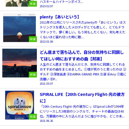
ハスキー＆ハイトーンボイス...
邦楽
2023.02.07
plenty【あいという】
2011年の12月にリリースされたplentyの「あいという」はス
トリングスを導入したメロディがとても悲しく、とてもドラ
マチックで、儚く美しい。もう何もしたくない、何も考えた
くないほど疲れ切った時に聴...
邦楽
2022.01.09
どん底まで落ち込んで、自分の気持ちに同調し
てほしい時におすすめの曲【邦楽】
人生のどん底まで落ち込んだとき、気持ちに同調してくれる
おすすめの曲をまとめました。①僕が死のうと思ったのは ②
ギルド ③深夜高速 ④DARMA GRAND PRIX ⑤涙 ⑥Any ⑦風に
邦楽
流離い ⑧P...
2021.05.07
SPIRAL LIFE【20th Century Flight-光の彼方
に】
「20th Century Flight-光の彼方に-」はSpiral Lifeが1994年
にリリースした3枚目のシングルで、チャートの最高位は40
位。万華鏡の中に入り込んだように煌びやかな、どこか未...
邦楽
2021.06.26