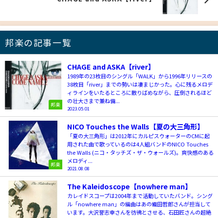
邦楽の記事一覧
CHAGE and ASKA【river】
1989年の23枚目のシングル「WALK」から1996年リリースの
38枚目「river」までの勢いは凄まじかった。心に残るメロデ
ィラインをいたるところに散りばめながら、圧倒されるほど
の壮大さまで兼ね備...
邦楽
2023.05.01
NICO Touches the Walls【夏の大三角形】
「夏の大三角形」は2012年にカルピスウォーターのCMに起
用された曲で歌っているのは4人組バンドのNICO Touches
the Walls (ニコ・タッチズ・ザ・ウォールズ)。爽快感のある
メロディ...
邦楽
2021.08.08
The Kaleidoscope【nowhere man】
カレイドスコープは2004年まで活動していたバンド。シング
ル「nowhere man」の編曲はあの織田哲郎さんが担当して
います。大沢誉志幸さんを彷彿とさせる、石田匠さんの超絶