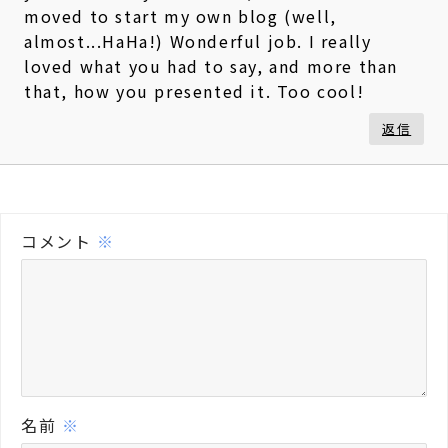
moved to start my own blog (well,
almost...HaHa!) Wonderful job. I really
loved what you had to say, and more than
that, how you presented it. Too cool!
返信
コメント
※
名前
※