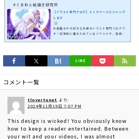
#くまねぇ絵描き研究所
【イラスト専門ブログ】トップページにジャンプ
します
🕒️
お絵描きが大好きな主婦のイラスト専門ブログで
す！日常的に描きためているイラストや、独自に
学んだことなどの情報を備忘録的に載せていきた
いと思っています🤗イラスト作成のご依頼はお手
数ですがTwitterのＤＭからお願いいたします！
LINE
コメント一覧
tlovertonet
より:
2024年11月19日 7:07 PM
This design is wicked! You obviously know
how to keep a reader entertained. Between
your wit and your videos, I was almost