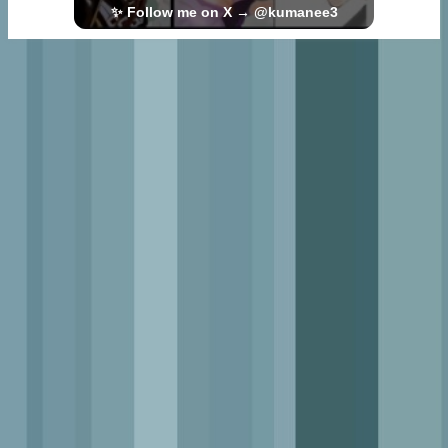
✨ Follow me on X → @kumanee3