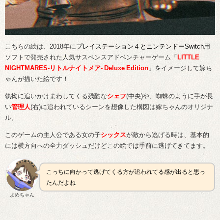
こちらの絵は、2018年に
プレイステーション４とニンテンドーSwitch
用
ソフトで発売された人気サスペンスアドベンチャーゲーム「
LITTLE
NIGHTMARES-リトルナイトメア- Deluxe Edition
」をイメージして嫁ち
ゃんが描いた絵です！
執拗に追いかけまわしてくる残酷な
シェフ
(中央)や、蜘蛛のように手が長
い
管理人
(右)に追われているシーンを想像した構図は嫁ちゃんのオリジナ
ル。
このゲームの主人公である女の子
シックス
が敵から逃げる時は、基本的
には横方向への全力ダッシュだけどこの絵では手前に逃げてきてます。
こっちに向かって逃げてくる方が追われてる感が出ると思っ
たんだよね
よめちゃん