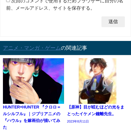
次回のコメントで使用するためブラウザーに自分の名
前、メールアドレス、サイトを保存する。
アニメ・マンガ・ゲーム
の関連記事
HUNTER×HUNTER 『クロロ＝
【原神】目が眩むほどの光をま
ルシルフル』｜ジブリアニメの
とったイケメン鐘離先生。
『ハウル』を嫁画伯が描いてみ
2023年8月11日
た