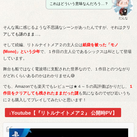
これはどういう意味なんだろう…？
だんな
そんな風に感じるような不思議なシーンがあったんですが、それは
クリ
アしても謎のまま…
。
そして続編、リトルナイトメア２の主人公は
紙袋を被った「モノ
(Mono)」
という少年
で、１作目の主人公であるシックスはAIとして登場
しています。
舞台も船ではなく電波塔に支配された世界なので、１作目とのつながり
がどれくらいあるのかはわかりません😅
でも、Amazonでも楽天でもレビューは★４～５の高評価ばかりだし、
１
作目をクリアしても残されたままだった謎
も気になるのでぜひ近いうち
に２も購入してプレイしてみたいと思います！
↓Youtube【『リトルナイトメア２』 公開時PV】