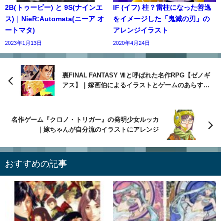
2B(トゥービー) と 9S(ナインエ
IF (イフ) 柱？雷柱になった善逸
ス)｜NieR:Automata(ニーア オ
をイメージした「鬼滅の刃」の
ートマタ)
アレンジイラスト
2023年1月13日
2020年4月24日
裏FINAL FANTASY Ⅶと呼ばれた名作RPG【ゼノギ
アス】｜嫁画伯によるイラストとゲームのあらすじ
紹介！
名作ゲーム『クロノ・トリガー』の発明少女ルッカ
｜嫁ちゃんが自分流のイラストにアレンジ
おすすめの記事