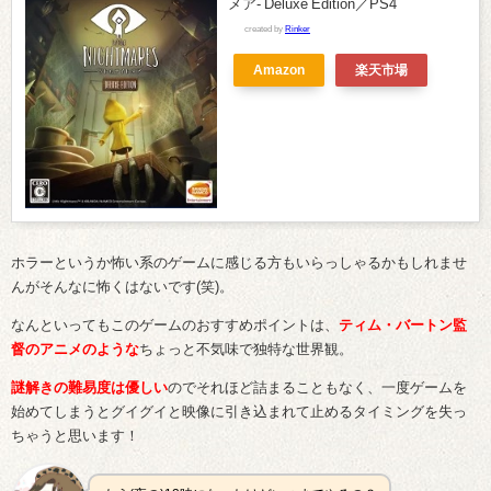
メア- Deluxe Edition／PS4
created by
Rinker
Amazon
楽天市場
ホラーというか怖い系のゲームに感じる方もいらっしゃるかもしれませ
んがそんなに怖くはないです(笑)。
なんといってもこのゲームのおすすめポイントは、
ティム・バートン監
督のアニメのような
ちょっと不気味で独特な世界観。
謎解きの難易度は優しい
のでそれほど詰まることもなく、一度ゲームを
始めてしまうとグイグイと映像に引き込まれて止めるタイミングを失っ
ちゃうと思います！