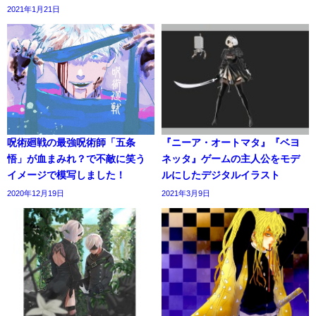
2021年1月21日
呪術廻戦の最強呪術師「五条
『ニーア・オートマタ』『ベヨ
悟」が血まみれ？で不敵に笑う
ネッタ』ゲームの主人公をモデ
イメージで模写しました！
ルにしたデジタルイラスト
2020年12月19日
2021年3月9日