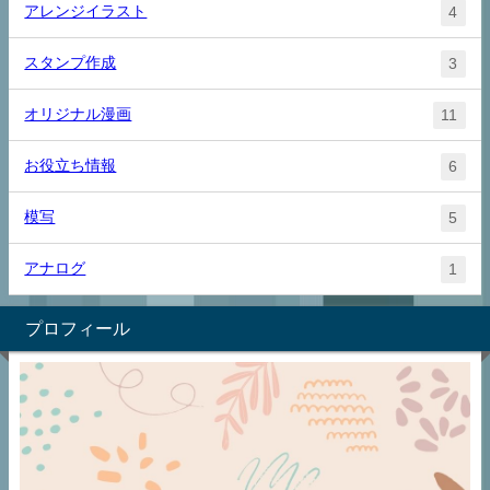
アレンジイラスト
4
スタンプ作成
3
オリジナル漫画
11
お役立ち情報
6
模写
5
アナログ
1
プロフィール