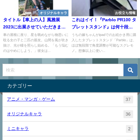
オリジナルキャラ
お役立ち情報
タイトル【車上の人】風雅展
これはイイ！『Parblo PR100 タ
2023に出展させていただきまし
ブレットスタンド』は何十段階
た。
もの細かい角度調整が可能！
車の屋根に座り、星を眺めながら物思いに
うちの嫁ちゃんがipadでのお絵かき用に購
耽る女の子と二匹の親友。山間を風が吹き
入したタブレットスタンド「Parblo」は、
抜け、光が瞳を照らし始める。「もう悩む
ほぼ無段階で角度調整が可能なスグレモ
のはやめにしよう。」彼女は...
ノ。想像以上に使い...
カテゴリー
アニメ・マンガ・ゲーム
37
オリジナルキャラ
36
ミニキャラ
2