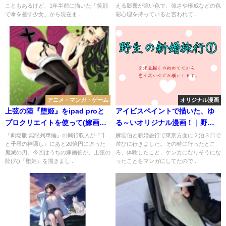
こともあるけど、1年半前に描いた「笑顔
える影響が強い色で、強さや権威などの色
で傘を差す少女」から現在ま...
彩心理を持っていると言われて...
アニメ・マンガ・ゲーム
オリジナル漫画
上弦の陸『堕姫』をipad proと
アイビスペイントで描いた、ゆ
プロクリエイトを使って(嫁画伯
る～いオリジナル漫画！｜野生
が)描きました！【鬼滅の刃】
の新婚旅行①
『劇場版 無限列車編』の興行収入が『千
嫁画伯と新婚旅行で東京方面に２泊３日で
と千尋の神隠し』にあと20億円に迫った
遊びに行きました。その時に行ったとこ
鬼滅の刃。今回はうちの嫁画伯が、上弦の
ろ、体験したこと、ケンカになりそうにな
陸(六)『堕姫』を描きまし...
ったことをマンガにしてたので...