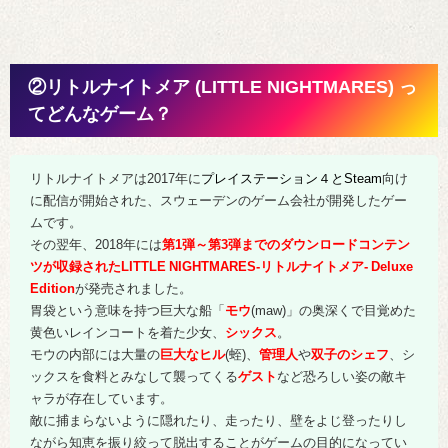
②リトルナイトメア (LITTLE NIGHTMARES) っ
てどんなゲーム？
リトルナイトメアは2017年に
プレイステーション４とSteam
向け
に配信が開始された、スウェーデンのゲーム会社が開発したゲー
ムです。
その翌年、2018年には
第1弾～第3弾までのダウンロードコンテン
ツが収録されたLITTLE NIGHTMARES-リトルナイトメア- Deluxe
Edition
が発売されました。
胃袋という意味を持つ巨大な船「
モウ
(maw)」の奥深くで目覚めた
黄色いレインコートを着た少女、
シックス
。
モウの内部には大量の
巨大なヒル
(蛭)、
管理人
や
双子のシェフ
、シ
ックスを食料とみなして襲ってくる
ゲスト
など恐ろしい姿の敵キ
ャラが存在しています。
敵に捕まらないように隠れたり、走ったり、壁をよじ登ったりし
ながら知恵を振り絞って脱出することがゲームの目的になってい