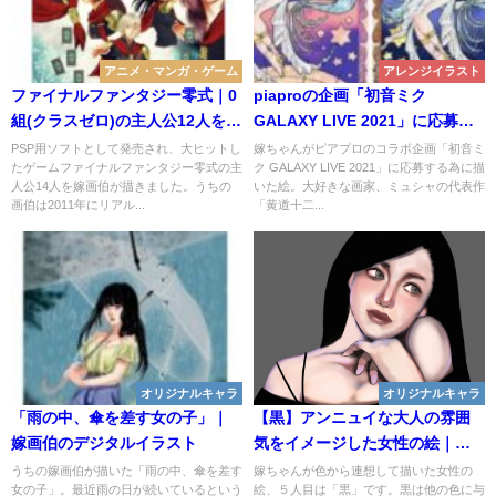
アニメ・マンガ・ゲーム
アレンジイラスト
ファイナルファンタジー零式｜0
piaproの企画「初音ミク
組(クラスゼロ)の主人公12人を嫁
GALAXY LIVE 2021」に応募し
ちゃんがアレンジ模写！
てみた【嫁画伯のデジタルイラ
PSP用ソフトとして発売され、大ヒットし
嫁ちゃんがピアプロのコラボ企画「初音ミ
たゲームファイナルファンタジー零式の主
ク GALAXY LIVE 2021」に応募する為に描
スト】
人公14人を嫁画伯が描きました。うちの
いた絵。大好きな画家、ミュシャの代表作
画伯は2011年にリアル...
「黄道十二...
オリジナルキャラ
オリジナルキャラ
「雨の中、傘を差す女の子」｜
【黒】アンニュイな大人の雰囲
嫁画伯のデジタルイラスト
気をイメージした女性の絵｜色
彩心理
うちの嫁画伯が描いた「雨の中、傘を差す
嫁ちゃんが色から連想して描いた女性の
女の子」。最近雨の日が続いているという
絵、５人目は「黒」です。黒は他の色に与