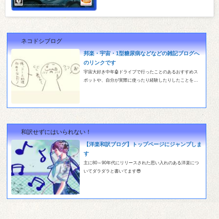
ネコドシブログ
邦楽・宇宙・1型糖尿病などなどの雑記ブログへ
のリンクです
宇宙大好き中年🤖ドライブで行ったことのあるおすすめス
ポットや、自分が実際に使ったり経験したりしたことをダ
ラダラと記事にした雑記ブログです。１７歳の時に発症し
た持病のIDDMのことも少し書いてます🤗
和訳せずにはいられない！
【洋楽和訳ブログ】トップページにジャンプしま
す
主に80～90年代にリリースされた思い入れのある洋楽につ
いてダラダラと書いてます😎